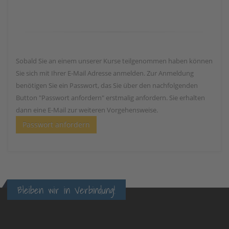
Sobald Sie an einem unserer Kurse teilgenommen haben können
Sie sich mit Ihrer E-Mail Adresse anmelden. Zur Anmeldung
benötigen Sie ein Passwort, das Sie über den nachfolgenden
Button "Passwort anfordern" erstmalig anfordern. Sie erhalten
dann eine E-Mail zur weiteren Vorgehensweise.
Passwort anfordern
Bleiben wir in Verbindung!