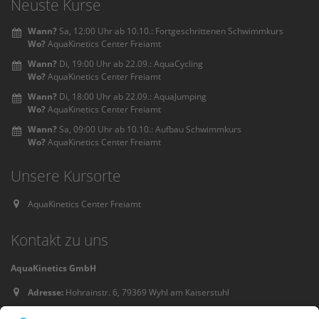
Neuste Kurse
Wann?
Sa, 12:00 Uhr ab 10.10.: Fortgeschrittenen Schwimmkurs
Wo?
AquaKinetics Center Freiamt
Wann?
Di, 19:00 Uhr ab 22.09.: AquaCycling
Wo?
AquaKinetics Center Freiamt
Wann?
Di, 18:00 Uhr ab 22.09.: AquaJumping
Wo?
AquaKinetics Center Freiamt
Wann?
Sa, 09:00 Uhr ab 10.10.: Aufbau Schwimmkurs
Wo?
AquaKinetics Center Freiamt
Unsere Kursorte
AquaKinetics Center Freiamt
Kontakt zu uns
AquaKinetics GmbH
Adresse:
Hohrainstr. 6, 79369 Wyhl am Kaiserstuhl
Telefon:
07663-913810