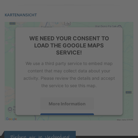
KARTENANSICHT
WE NEED YOUR CONSENT TO
LOAD THE GOOGLE MAPS
SERVICE!
We use a third party service to embed map
content that may collect data about your
activity. Please review the details and accept
the service to see this map.
More Information
Accept
powered by
Usercentrics Consent
Bleiben wir in Verbindung!
Management Platform
&
eRecht24