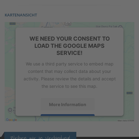
KARTENANSICHT
WE NEED YOUR CONSENT TO
LOAD THE GOOGLE MAPS
SERVICE!
We use a third party service to embed map
content that may collect data about your
activity. Please review the details and accept
the service to see this map.
More Information
Accept
powered by
Usercentrics Consent
Bleiben wir in Verbindung!
Management Platform
&
eRecht24