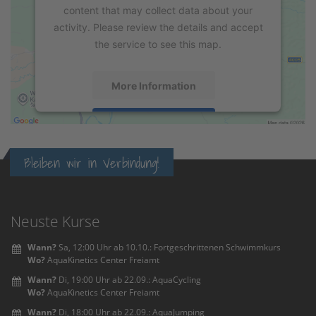
content that may collect data about your
activity. Please review the details and accept
the service to see this map.
More Information
Accept
powered by
Usercentrics Consent
Bleiben wir in Verbindung!
Management Platform
&
eRecht24
Neuste Kurse
Wann?
Sa, 12:00 Uhr ab 10.10.: Fortgeschrittenen Schwimmkurs
Wo?
AquaKinetics Center Freiamt
Wann?
Di, 19:00 Uhr ab 22.09.: AquaCycling
Wo?
AquaKinetics Center Freiamt
Wann?
Di, 18:00 Uhr ab 22.09.: AquaJumping