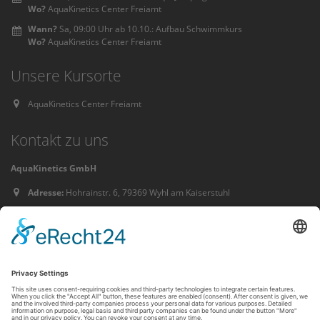
Wo?
AquaKinetics Center Freiamt
Wann?
Sa, 09:00 Uhr ab 10.10.: Aufbau Schwimmkurs
Wo?
AquaKinetics Center Freiamt
Unsere Kursorte
AquaKinetics Center Freiamt
Kontakt zu uns
AquaKinetics GmbH
Adresse:
Hohrainstr. 6, 79369 Wyhl am Kaiserstuhl
Telefon:
07663-913810