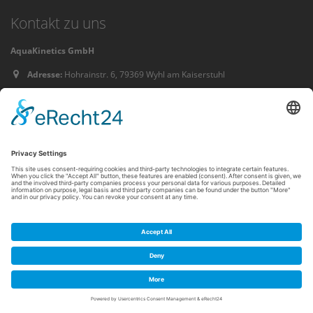
Kontakt zu uns
AquaKinetics GmbH
Adresse:
Hohrainstr. 6, 79369 Wyhl am Kaiserstuhl
Telefon:
07663-913810
© 2021 AquaKinetics GmbH. Alle Rechte vorbehalten.
Datenschutz
Impressum
Kontakt