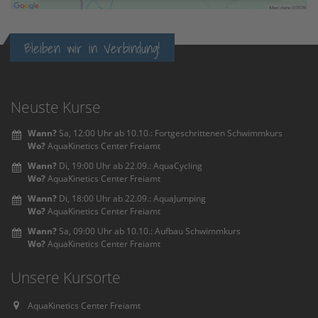
Accept
powered by
Usercentrics Consent
Bleiben wir in Verbindung!
Management Platform
&
eRecht24
Neuste Kurse
Wann?
Sa, 12:00 Uhr ab 10.10.: Fortgeschrittenen Schwimmkurs
Wo?
AquaKinetics Center Freiamt
Wann?
Di, 19:00 Uhr ab 22.09.: AquaCycling
Wo?
AquaKinetics Center Freiamt
Wann?
Di, 18:00 Uhr ab 22.09.: AquaJumping
Wo?
AquaKinetics Center Freiamt
Wann?
Sa, 09:00 Uhr ab 10.10.: Aufbau Schwimmkurs
Wo?
AquaKinetics Center Freiamt
Unsere Kursorte
AquaKinetics Center Freiamt