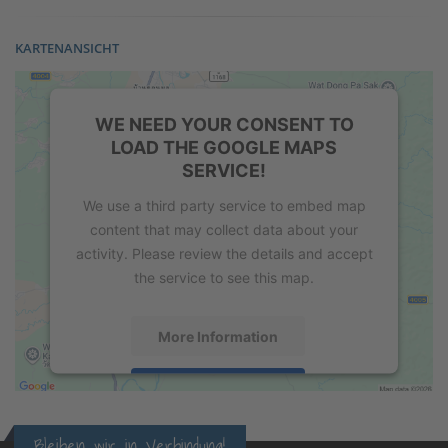
KARTENANSICHT
WE NEED YOUR CONSENT TO
LOAD THE GOOGLE MAPS
SERVICE!
We use a third party service to embed map
content that may collect data about your
activity. Please review the details and accept
the service to see this map.
More Information
Accept
powered by
Usercentrics Consent
Bleiben wir in Verbindung!
Management Platform
&
eRecht24