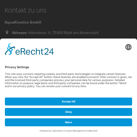
Kontakt zu uns
AquaKinetics GmbH
Adresse:
Hohrainstr. 6, 79369 Wyhl am Kaiserstuhl
Telefon:
07663-913810
© 2021 AquaKinetics GmbH. Alle Rechte vorbehalten.
Datenschutz
Impressum
Kontakt