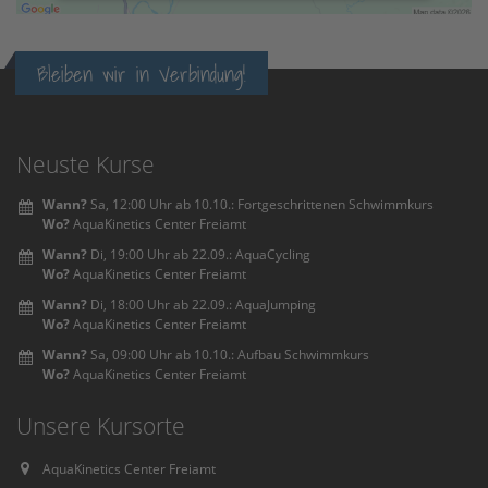
Accept
powered by
Usercentrics Consent
Bleiben wir in Verbindung!
Management Platform
&
eRecht24
Neuste Kurse
Wann?
Sa, 12:00 Uhr ab 10.10.: Fortgeschrittenen Schwimmkurs
Wo?
AquaKinetics Center Freiamt
Wann?
Di, 19:00 Uhr ab 22.09.: AquaCycling
Wo?
AquaKinetics Center Freiamt
Wann?
Di, 18:00 Uhr ab 22.09.: AquaJumping
Wo?
AquaKinetics Center Freiamt
Wann?
Sa, 09:00 Uhr ab 10.10.: Aufbau Schwimmkurs
Wo?
AquaKinetics Center Freiamt
Unsere Kursorte
AquaKinetics Center Freiamt