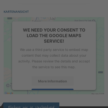
KARTENANSICHT
WE NEED YOUR CONSENT TO
LOAD THE GOOGLE MAPS
SERVICE!
We use a third party service to embed map
content that may collect data about your
activity. Please review the details and accept
the service to see this map.
More Information
Accept
powered by
Usercentrics Consent
Bleiben wir in Verbindung!
Management Platform
&
eRecht24